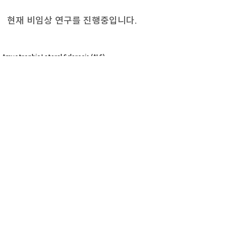
현재 비임상 연구를 진행중입니다
.
Amyotrophic Lateral Sclerosis (ALS)
normal
nerve with
nerve cell
sclerosis
ciNSC
Improve motor scores
Reduce cell death of motor neurons
ALS mice
Prolong lifespan
normal
abnormal muscle
muscle
contraction
contraction
[본사]
서울시 노원구 공릉로 232 서울과학기술대학교 서울
테크노파크 905호
[연구소] 서울시 노원구 공릉로 232 서울과학기술대학교
서울테크노파크 908호, 909호